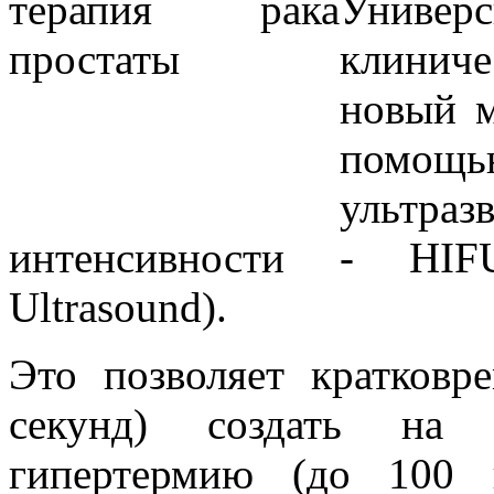
Униве
клинич
новый м
помощ
ультр
интенсивности - HIFU
Ultrasound).
Это позволяет кратковр
секунд) создать на 
гипертермию (до 100 