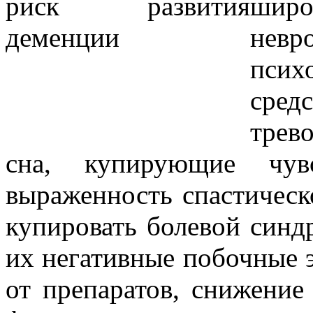
шир
не
псих
сре
трев
сна, купирующие чув
выраженность спастичес
купировать болевой синд
их негативные побочные 
от препаратов, снижение