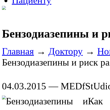
Пациенту
Бензодиазепины и р
Главная
→
Доктору
→
Но
Бензодиазепины и риск р
04.03.2015 — MEDfStUdi
Как 