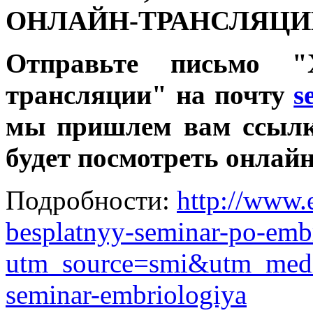
ОНЛАЙН-ТРАНСЛЯЦИ
Отправьте письмо "
трансляции" на почту
s
мы пришлем вам ссылк
будет посмотреть онлай
Подробности:
http://www.
besplatnyy-seminar-po-embr
utm_source=smi&utm_med
seminar-embriologiya