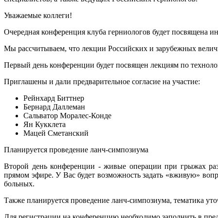
Уважаемые коллеги!
Очередная конференция клуба герниологов будет посвящена ин
Мы рассчитываем, что лекции Российских и зарубежных велич
Первый день конференции будет посвящен лекциям по технол
Приглашены и дали предварительное согласие на участие:
Рейнхард Биттнер
Бернард Даллеман
Сальватор Моралес-Конде
Ян Кукклета
Мацей Сметанский
Планируется проведение ланч-симпозиума
Второй день конференции - живые операции при грыжах раз
прямом эфире. У Вас будет возможность задать «вживую» вопр
больных.
Также планируется проведение ланч-симпозиума, тематика уто
Для регистрации на конференцию необходимо заполнить в пред