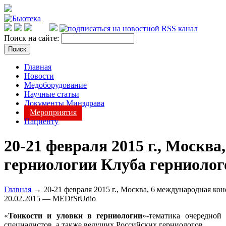
Поиск на сайте:
Главная
Новости
Медоборудование
Научные статьи
Документы Минздрава
Мероприятия
Пациенту
20-21 февраля 2015 г., Москв
герниологии Клуба герниоло
Главная
→ 20-21 февраля 2015 г., Москва, 6 международная ко
20.02.2015 — MEDfStUdio
«
Тонкости
и
уловки
в
герниологии
»-тематика очередной
специалистов, а также ведущих Российских герниологов.