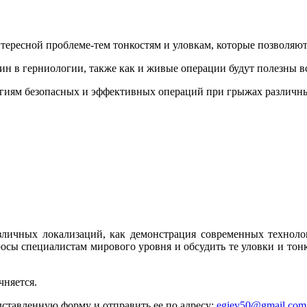
тересной проблеме-тем тонкостям и уловкам, которые позволяют
ин в герниологии, также как и живые операции будут полезны 
огиям безопасных и эффективных операций при грыжах различн
личных локализаций, как демонстрация современных технолог
осы специалистам мирового уровня и обсудить те уловки и тон
чняется.
ставленную форму и отправить ее по адресу:
egiev50@gmail.com