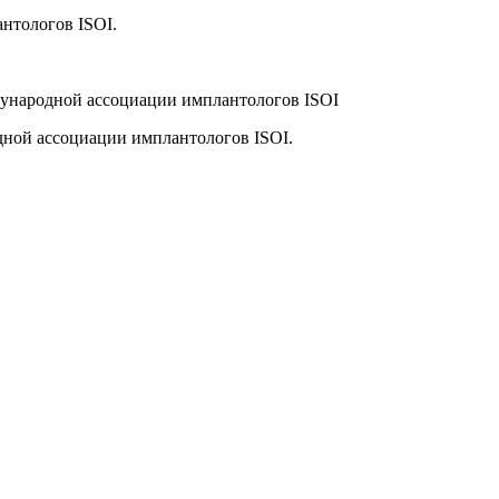
нтологов ISOI.
дународной ассоциации имплантологов ISOI
дной ассоциации имплантологов ISOI.