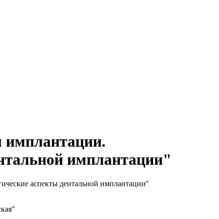
сы имплантации.
ентальной имплантации"
ргические аспекты дентальной имплантации"
ская"