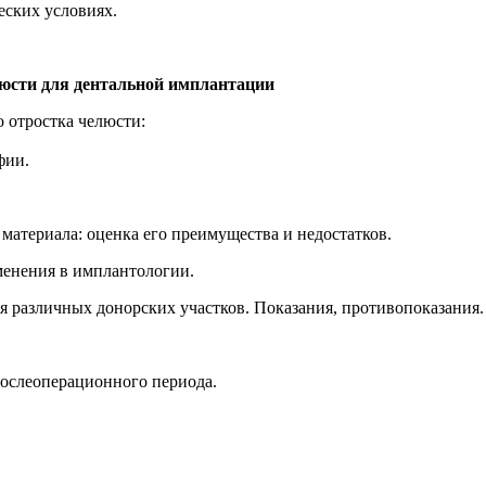
еских условиях.
люсти для дентальной имплантации
 отростка челюсти:
фии.
материала: оценка его преимущества и недостатков.
именения в имплантологии.
ия различных донорских участков. Показания, противопоказания.
послеоперационного периода.