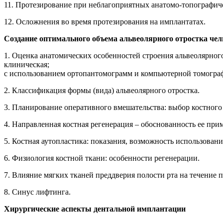
11. Протезирование при неблагоприятных анатомо-топографич
12. Осложнения во время протезирования на имплантатах.
Создание оптимального объема альвеолярного отростка че
1. Оценка анатомических особенностей строения альвеолярного
клиническая;
с использованием ортопантомограмм и компьютерной томогра
2. Классификация формы (вида) альвеолярного отростка.
3. Планирование оперативного вмешательства: выбор костного 
4. Направленная костная регенерация – обоснованность ее пр
5. Костная аутопластика: показания, возможность использован
6. Физиология костной ткани: особенности регенерации.
7. Влияние мягких тканей преддверия полости рта на течение 
8. Синус лифтинга.
Хирургические аспекты дентальной имплантации