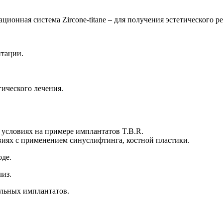
онная система Zircone-titane – для получения эстетического ре
нтации.
ического лечения.
 условиях на примере имплантатов T.B.R.
иях с применением синуслифтинга, костной пластики.
оде.
лиз.
альных имплантатов.