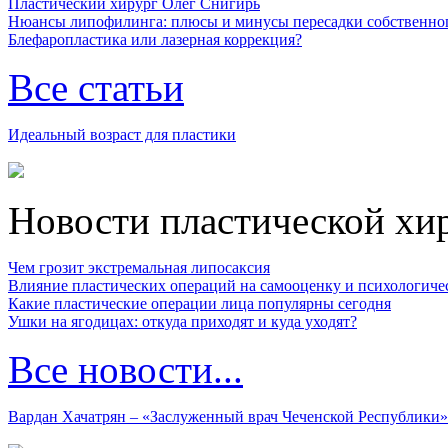
Пластический хирург Олег Снигирь
Нюансы липофилинга: плюсы и минусы пересадки собственно
Блефаропластика или лазерная коррекция?
Все статьи
Идеальный возраст для пластики
Новости пластической хи
Чем грозит экстремальная липосаксия
Влияние пластических операций на самооценку и психологиче
Какие пластические операции лица популярны сегодня
Ушки на ягодицах: откуда приходят и куда уходят?
Все новости...
Вардан Хачатрян – «Заслуженный врач Чеченской Республики»