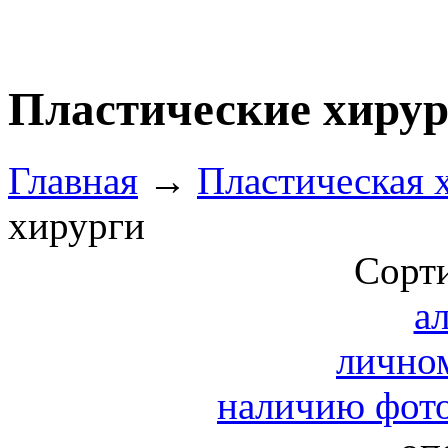
Пластические хиру
Главная
→
Пластическая 
хирурги
Сорти
а
лично
наличию фото